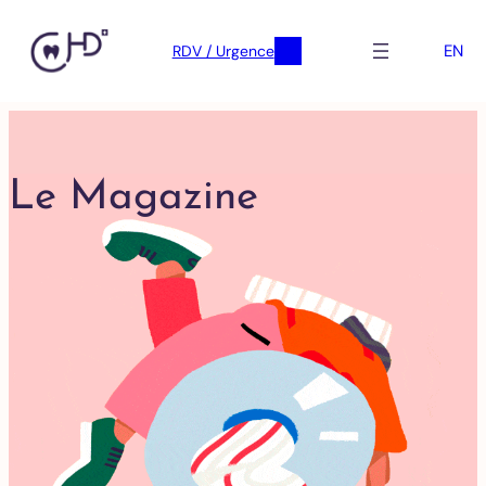
EN
RDV / Urgence
Skip
to
content
Le Magazine