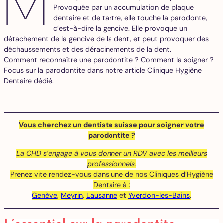
M
Provoquée par un accumulation de plaque
dentaire et de tartre, elle touche la parodonte,
c’est-à-dire la gencive. Elle provoque un
détachement de la gencive de la dent, et peut provoquer des
déchaussements et des déracinements de la dent.
Comment reconnaître une parodontite ? Comment la soigner ?
Focus sur la parodontite dans notre article Clinique Hygiène
Dentaire dédié.
Vous cherchez un dentiste suisse pour soigner votre
parodontite ?
La CHD s’engage à vous donner un RDV avec les meilleurs
professionnels.
Prenez vite rendez-vous dans une de nos Cliniques d’Hygiène
Dentaire à :
Genève
,
Meyrin
,
Lausanne
et
Yverdon-les-Bains
.