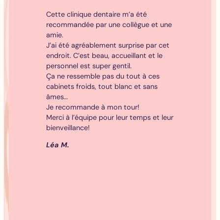
, j’ai toujours
Cette clinique dentaire m’a été
Une équipe pro
s’agissait
recommandée par une collègue et une
et efficace. Il
 Après 50 ans
amie.
expliqué et pa
 évolué en
J’ai été agréablement surprise par cet
sur les traite
e m’en rend
endroit. C’est beau, accueillant et le
étapes. De plu
sensation de
personnel est super gentil.
planifiés dans 
trage. Quand
Ça ne ressemble pas du tout à ces
bâtiment est t
is des carrie à
cabinets froids, tout blanc et sans
moment, merci
s’installe,
âmes…
l’équipe !
nce chez le
Je recommande à mon tour!
Valentin R.
ce, qu’est ce
Merci à l’équipe pour leur temps et leur
 laisse aller
bienveillance!
fiance à mon
Léa M.
seils. À ma
enti aucune
, j’étais
séances. Ça
 continuer à
avec beaucoup
iété.