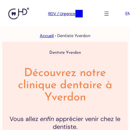
E
RDV / Urgence
Skip
Accueil
›
Dentiste Yverdon
to
content
Dentiste Yverdon
Découvrez notre
clinique dentaire à
Yverdon
Vous allez
enfin
apprécier venir chez le
dentiste.