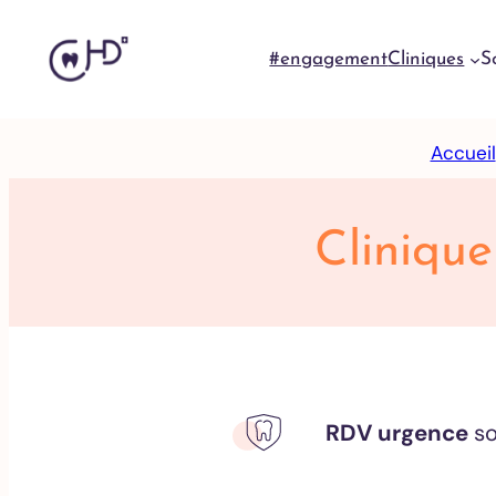
#engagement
Cliniques
S
Skip
Accueil
to
content
Clinique
RDV urgence
so