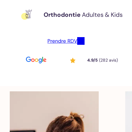
Tous
nos
soins
Orthodontie
Adultes & Kids
Détartrage et
Prendre RDV
polissage
Adultes
Détartrage et
4.9/5
(282 avis)
polissage
Enfants
Détartrage
orthodontique
Traitement
parodontal
Check-up
Traitement