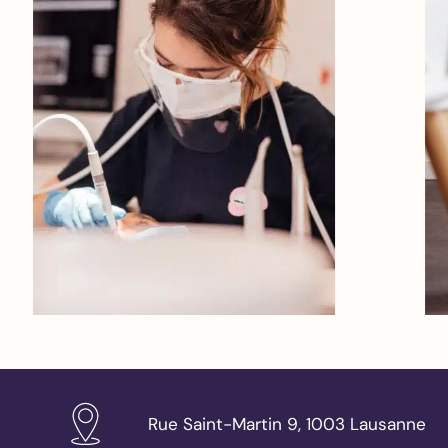
des caries
Couronne
dentaire
Gouttière
de nuit –
Bruxisme
Blanchiment
dentaire
Facettes
dentaires
Alignement
des dents
Implants
Rue Saint-Martin 9, 1003 Lausanne
dentaires