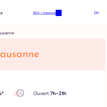
EN
RDV / Urgence
ne
Lausanne
 Lausanne
s*
Ouvert
7h-21h