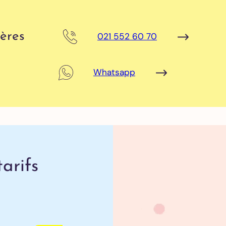
ères
021 552 60 70
Whatsapp
arifs