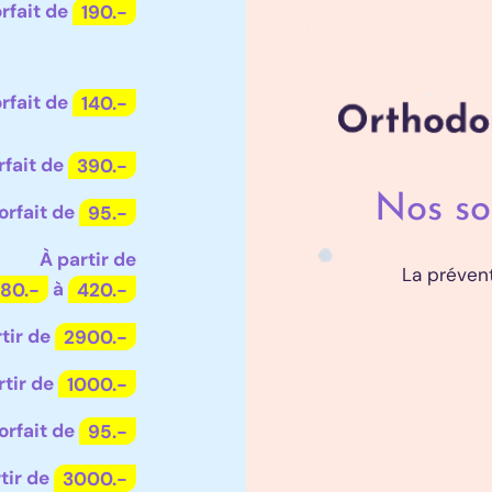
rfait de
190.-
rfait de
140.-
rfait de
390.-
Nos so
orfait de
95.-
À partir de
La préven
180.-
à
420.-
rtir de
2900.-
rtir de
1000.-
orfait de
95.-
tir de
3000.-