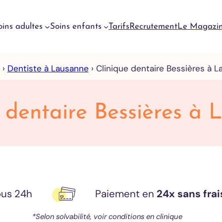
oins adultes
Soins enfants
Tarifs
Recrutement
Le Magazi
›
Dentiste à Lausanne
›
Clinique dentaire Bessières à 
Urgences
dentaires
Genève
 dentaire Bessières à
Urgences
dentaires
Meyrin
Urgences
dentaires
Lausanne
Urgences
us 24h
Paiement en
24x sans frai
dentaires
Yverdon
*Selon solvabilité, voir conditions en clinique