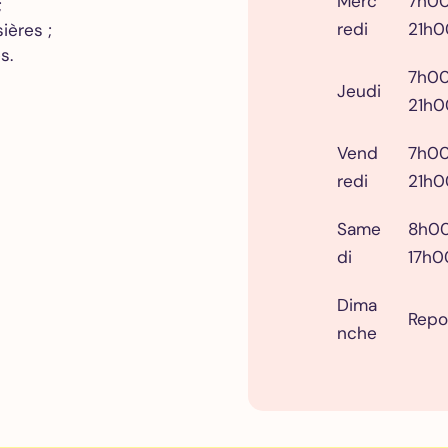
Merc
7h0
;
redi
21h0
ières ;
s.
7h0
Jeudi
21h0
Vend
7h0
redi
21h0
Same
8h0
di
17h0
Dima
Repo
nche