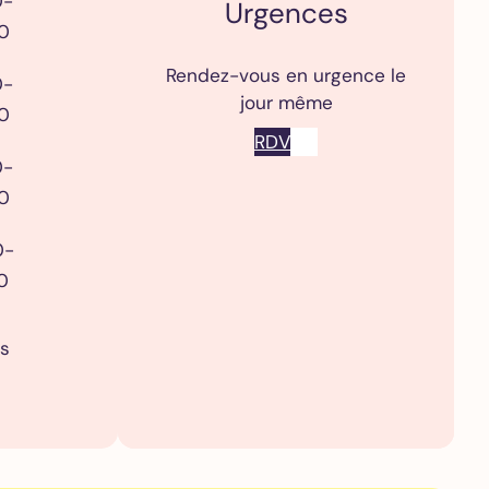
0-
Urgences
0
Rendez-vous en urgence le
0-
jour même
0
RDV
0-
0
0-
0
s