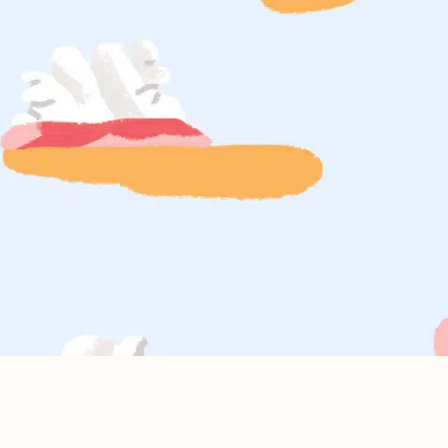
Tous
nos
soins
Détartrage et
polissage
Adultes
Détartrage et
polissage
Enfants
Détartrage
orthodontique
Traitement
parodontal
Check-up
Traitement