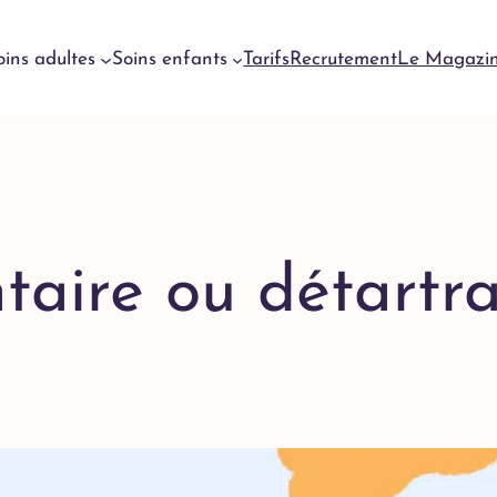
oins adultes
Soins enfants
Tarifs
Recrutement
Le Magazi
Urgences
dentaires
Genève
Urgences
aire ou détartra
dentaires
Meyrin
Urgences
dentaires
Lausanne
Urgences
dentaires
Yverdon