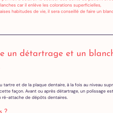
Extraction
nches car il enlève les colorations superficielles,
des dents
ises habitudes de vie, il sera conseillé de faire un bl
de
sagesse
Greffe de
gencive
All on 4
All on 6
All on 8
tre un détartrage et un blanc
Orthodontie
?
Adultes
Alignements
u tartre et de la plaque dentaire, à la fois au niveau su
des dents
ette façon. Avant ou après détartrage, un polissage est
Invisalign
ou ré-attache de dépôts dentaires.
Devis
gratuit en
ligne
s ?