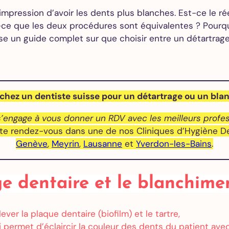
des caries
l’impression d’avoir les dents plus blanches. Est-ce le ré
Couronne
ce que les deux procédures sont équivalentes ? Pourquoi
dentaire
 un guide complet sur que choisir entre un détartrage
Gouttière
de nuit –
Bruxisme
chez un dentiste suisse pour un détartrage ou un bla
Blanchiment
dentaire
’engage à vous donner un RDV avec les meilleurs profes
Facettes
ite rendez-vous dans une de nos Cliniques d’Hygiène Den
dentaires
Genève
,
Meyrin
,
Lausanne
et
Yverdon-les-Bains
.
Alignement
des dents
age dentaire et le blanchime
Implants
er la plaque dentaire (biofilm) et le tartre,
dentaires
permet d’éclaircir la couleur des dents du patient avec