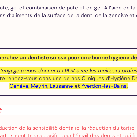
des caries
âte, gel et combinaison de pâte et de gel. À l’aide de la
Couronne
bris d’aliments de la surface de la dent, de la gencive e
dentaire
Gouttière
de nuit –
Bruxisme
erchez un dentiste suisse pour une bonne hygiène de
Blanchiment
dentaire
’engage à vous donner un RDV avec les meilleurs profes
Facettes
ite rendez-vous dans une de nos Cliniques d’Hygiène Den
dentaires
Genève
,
Meyrin
,
Lausanne
et
Yverdon-les-Bains
.
Alignement
des dents
e
Implants
duction de la sensibilité dentaire, la réduction du tartre
dentaires
fois sont trop abrasifs pour l’émail des dents et qui fini