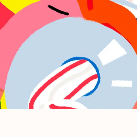
Tous
nos
soins
Détartrage et
polissage
Adultes
Détartrage et
polissage
Enfants
Détartrage
orthodontique
Traitement
parodontal
Check-up
Traitement