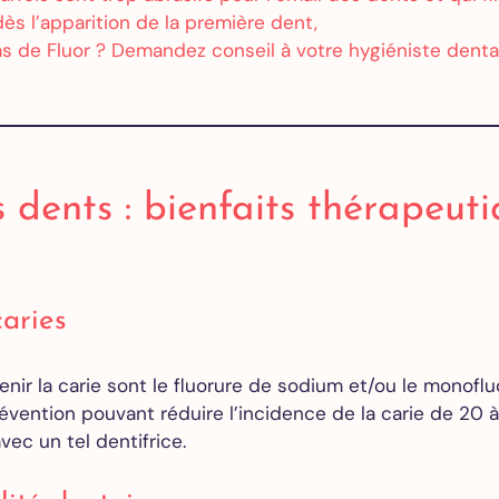
Extraction
e dès l’apparition de la première dent,
des dents
Pas de Fluor ? Demandez conseil à votre hygiéniste denta
de
sagesse
Greffe de
gencive
All on 4
All on 6
s dents : bienfaits thérapeutiq
All on 8
Orthodontie
caries
Adultes
Alignements
des dents
nir la carie sont le fluorure de sodium et/ou le monof
Invisalign
ention pouvant réduire l’incidence de la carie de 20 
Devis
avec un tel dentifrice.
gratuit en
ligne