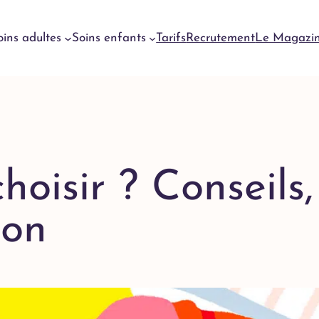
oins adultes
Soins enfants
Tarifs
Recrutement
Le Magazi
Urgences
dentaires
Genève
Urgences
hoisir ? Conseils,
dentaires
Meyrin
Urgences
bon
dentaires
Lausanne
Urgences
dentaires
Yverdon