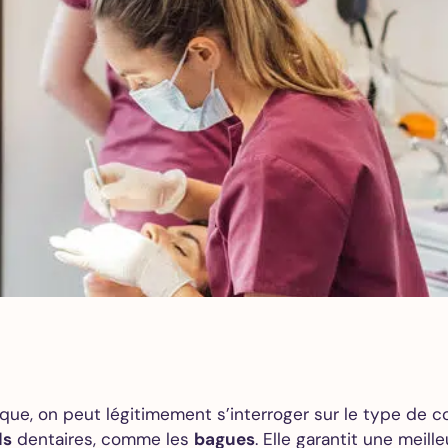
Tous
nos
soins
Détartrage et
polissage
Adultes
Détartrage et
polissage
Enfants
Détartrage
orthodontique
Traitement
parodontal
ue, on peut légitimement s’interroger sur le type de col
Check-up
ls
dentaires, comme les
bagues
. Elle garantit une meil
Traitement