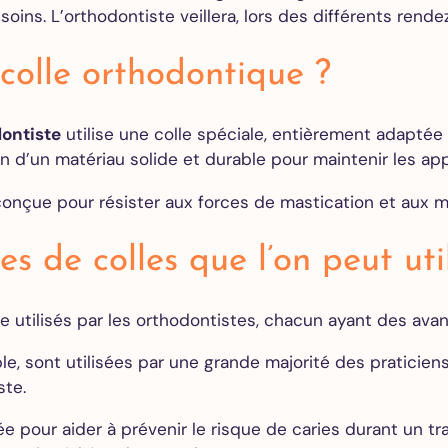
soins. L’orthodontiste veillera, lors des différents rende
des caries
Couronne
dentaire
 colle orthodontique ?
Gouttière
de nuit –
ontiste
utilise une colle spéciale, entièrement adaptée 
Bruxisme
ion d’un matériau solide et durable pour maintenir les app
 conçue pour résister aux forces de mastication et aux
Blanchiment
dentaire
Facettes
es de colles que l’on peut ut
dentaires
Alignement
e utilisés par les orthodontistes, chacun ayant des ava
des dents
e, sont utilisées par une grande majorité des praticien
ste.
Implants
ée pour aider à prévenir le risque de caries durant un t
dentaires