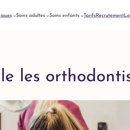
niques
Soins adultes
Soins enfants
Tarifs
Recrutement
Le
Urgences
dentaires
Genève
Urgences
e les orthodontist
dentaires
Meyrin
Urgences
dentaires
Lausanne
Urgences
dentaires
Yverdon