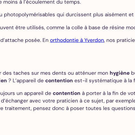
ste moins à l’écoulement du temps.
Extraction
des dents
u photopolymérisables qui durcissent plus aisément et s
de
sagesse
uvent être utilisés, comme la colle à base de résine mod
Greffe de
gencive
 d’attache posée. En
orthodontie à Yverdon
, nos pratic
All on 4
All on 6
All on 8
sser des taches sur mes dents ou atténuer mon
hygiène
bu
ien
? L’appareil de
contention
est-il systématique à la 
Orthodontie
Adultes
oujours un appareil de
contention
à porter à la fin de vo
Alignements
d’échanger avec votre praticien à ce sujet, par exemple,
des dents
re traitement, pensez donc à poser toutes les question
Invisalign
Devis
gratuit en
ligne