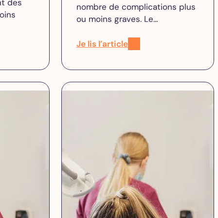
t des
nombre de complications plus
oins
ou moins graves. Le…
Je lis l’article