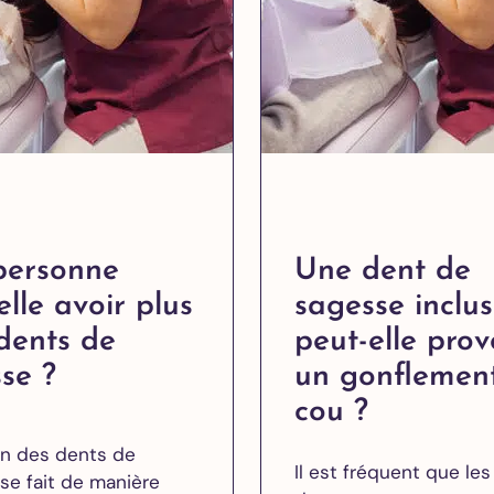
des caries
Couronne
dentaire
Gouttière
de nuit –
Bruxisme
Blanchiment
dentaire
personne
Une dent de
Facettes
elle avoir plus
sagesse inclu
dentaires
Alignement
dents de
peut-elle pro
des dents
se ?
un gonflemen
cou ?
on des dents de
Implants
Il est fréquent que le
dentaires
se fait de manière