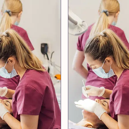
Tous
nos
soins
Détartrage et
polissage
Adultes
Détartrage et
polissage
Enfants
Détartrage
orthodontique
Traitement
parodontal
Check-up
Traitement