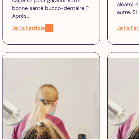
sagesse pour garantir votre
aléatoire
bonne santé bucco-dentaire ?
autre. Si
Après…
Je lis l’article
Je lis l’a