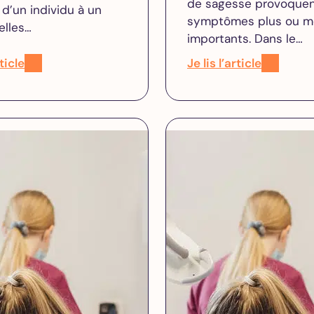
de sagesse provoquen
Extraction
 d’un individu à un
symptômes plus ou m
des dents
 elles…
importants. Dans le…
de
sagesse
rticle
Je lis l’article
Greffe de
gencive
All on 4
All on 6
All on 8
Orthodontie
Adultes
Alignements
des dents
Invisalign
Devis
gratuit en
ligne