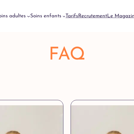
oins adultes
Soins enfants
Tarifs
Recrutement
Le Magazi
Urgences
FAQ
dentaires
Genève
Urgences
dentaires
Meyrin
Urgences
dentaires
Lausanne
Urgences
dentaires
Yverdon