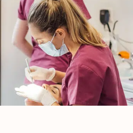
Tous
nos
soins
Détartrage et
polissage
Adultes
Détartrage et
polissage
Enfants
Détartrage
orthodontique
Traitement
parodontal
Check-up
Traitement