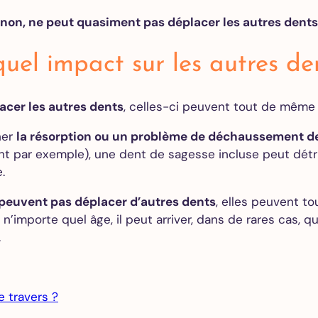
Extraction
 non, ne peut quasiment pas déplacer les autres dents
des dents
de
sagesse
quel impact sur les autres de
Greffe de
gencive
acer les autres dents
, celles-ci peuvent tout de même 
All on 4
All on 6
ner
la résorption ou un problème de déchaussement de
All on 8
 par exemple), une dent de sagesse incluse peut détruir
e.
Orthodontie
 peuvent pas déplacer d’autres dents
, elles peuvent t
Adultes
importe quel âge, il peut arriver, dans de rares cas, q
Alignements
.
des dents
Invisalign
Devis
gratuit en
 travers ?
ligne