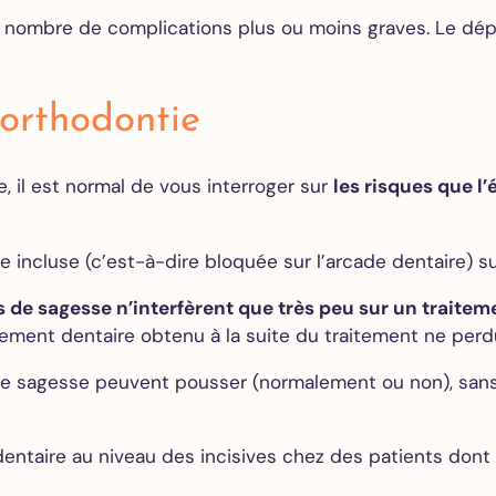
des caries
n nombre de complications plus ou moins graves. Le dép
Couronne
dentaire
Gouttière
 orthodontie
de nuit –
Bruxisme
il est normal de vous interroger sur
les risques que l
Blanchiment
dentaire
 incluse (c’est-à-dire bloquée sur l’arcade dentaire) s
Facettes
dentaires
s de sagesse n’interfèrent que très peu sur un traite
Alignement
gnement dentaire obtenu à la suite du traitement ne perd
des dents
e sagesse peuvent pousser (normalement ou non), sans q
.
Implants
dentaire au niveau des incisives chez des patients dont
dentaires