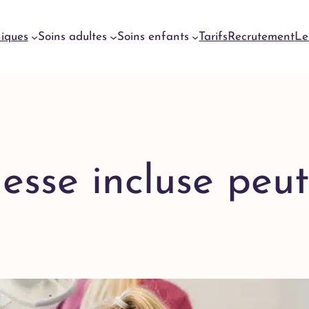
niques
Soins adultes
Soins enfants
Tarifs
Recrutement
Le
Urgences
dentaires
Genève
Urgences
sse incluse peut
dentaires
Meyrin
Urgences
dentaires
Lausanne
Urgences
dentaires
Yverdon