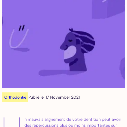
Orthodontie
Publié le
17 November 2021
n mauvais alignement de votre dentition peut avoir
des répercussions plus ou moins importantes sur