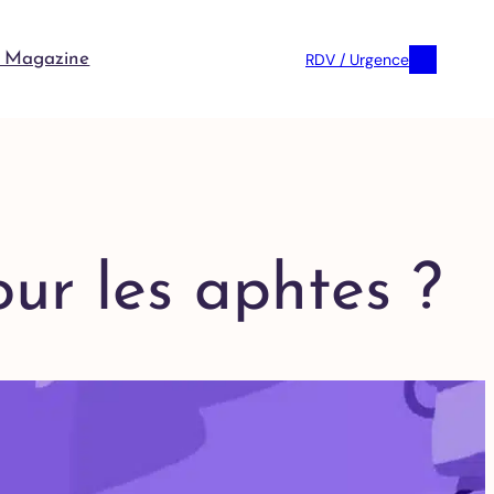
RDV / Urgence
 Magazine
our les aphtes ?