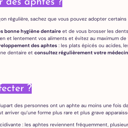
r des aphtes ?
Extraction
des dents
de
 régulière, sachez que vous pouvez adopter certains réf
sagesse
Greffe de
très bonne hygiène dentaire
et de vous brosser les dents
gencive
ien et lentement vos aliments et évitez au maximum de v
All on 4
éveloppement des aphtes
: les plats épicés ou acides, le
All on 6
ène dentaire et
consultez régulièrement votre médecin
All on 8
Orthodontie
Adultes
fecter ?
Alignements
des dents
Invisalign
plupart des personnes ont un aphte au moins une fois da
Devis
t arriver qu’une forme plus rare et plus grave apparais
gratuit en
cidivante : les aphtes reviennent fréquemment, plusieur
ligne