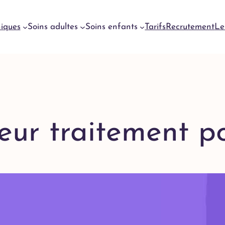
niques
Soins adultes
Soins enfants
Tarifs
Recrutement
Le
Urgences
dentaires
Genève
Urgences
leur traitement p
dentaires
Meyrin
Urgences
dentaires
Lausanne
Urgences
dentaires
Yverdon