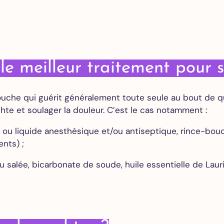
des caries
Couronne
dentaire
Gouttière
de nuit –
 le meilleur traitement pour 
Bruxisme
uche qui guérit généralement toute seule au bout de quel
Blanchiment
hte et soulager la douleur. C’est le cas notamment :
dentaire
Facettes
 ou liquide anesthésique et/ou antiseptique, rince-bou
dentaires
ents) ;
Alignement
des dents
 salée, bicarbonate de soude, huile essentielle de Laurie
Implants
dentaires