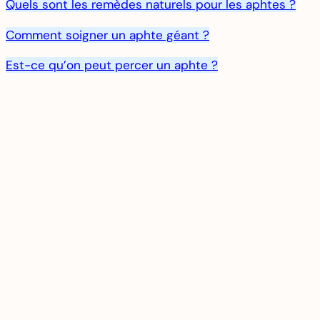
Quels sont les remèdes naturels pour les aphtes ?
Comment soigner un aphte géant ?
Est-ce qu’on peut percer un aphte ?