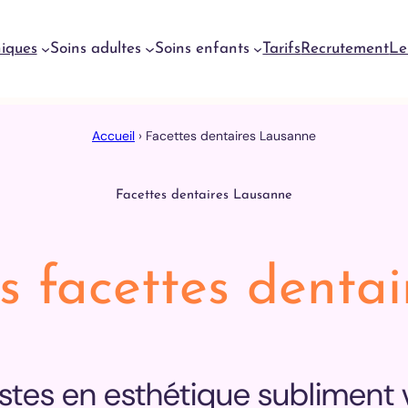
niques
Soins adultes
Soins enfants
Tarifs
Recrutement
Le
Accueil
›
Facettes dentaires Lausanne
Urgences
dentaires
Genève
Facettes dentaires Lausanne
Urgences
dentaires
Meyrin
Urgences
s facettes dentai
dentaires
Lausanne
Urgences
dentaires
Yverdon
stes en esthétique subliment 