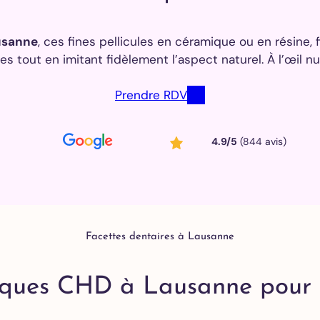
Tous
nos
soins
ausanne
, ces fines pellicules en céramique ou en résine, 
s tout en imitant fidèlement l’aspect naturel. À l’œil nu,
Détartrage et
Prendre RDV
polissage
Adultes
Détartrage et
4.9/5
(844 avis)
polissage
Enfants
Détartrage
orthodontique
Traitement
parodontal
Facettes dentaires à Lausanne
iques CHD à Lausanne pour p
Check-up
Traitement