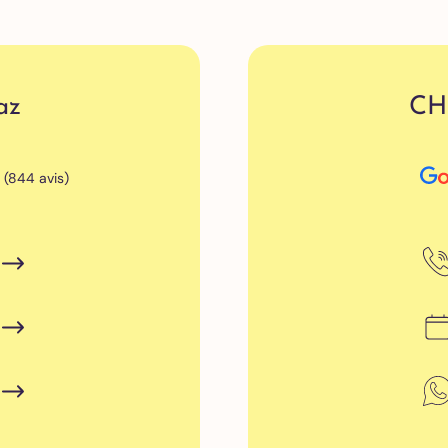
des caries
Couronne
dentaire
Gouttière
az
CH
de nuit –
Bruxisme
(844 avis)
Blanchiment
dentaire
Facettes
dentaires
Alignement
des dents
Implants
dentaires