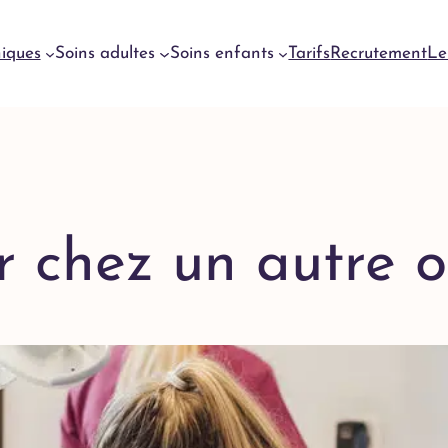
niques
Soins adultes
Soins enfants
Tarifs
Recrutement
Le
Urgences
dentaires
Genève
Urgences
r chez un autre o
dentaires
Meyrin
Urgences
dentaires
Lausanne
Urgences
dentaires
Yverdon