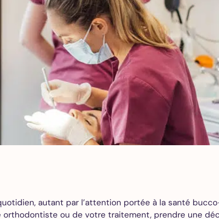
Tous
nos
soins
Détartrage et
polissage
Adultes
Détartrage et
polissage
Enfants
Détartrage
orthodontique
Traitement
parodontal
uotidien, autant par l’attention portée à la santé bucco
Check-up
re orthodontiste ou de votre traitement, prendre une déc
Traitement