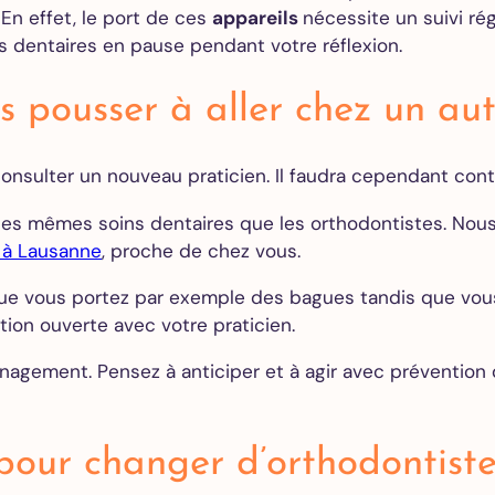
. En effet, le port de ces
appareils
nécessite un suivi rég
des caries
ns dentaires en pause pendant votre réflexion.
Couronne
dentaire
Gouttière
s pousser à aller chez un aut
de nuit –
Bruxisme
consulter un nouveau praticien. Il faudra cependant con
es mêmes soins dentaires que les orthodontistes. Nous
Blanchiment
 à Lausanne
, proche de chez vous.
dentaire
Facettes
 que vous portez par exemple des bagues tandis que vous 
dentaires
ation ouverte avec votre praticien.
Alignement
des dents
gement. Pensez à anticiper et à agir avec prévention qu
Implants
pour changer d’orthodontiste
dentaires