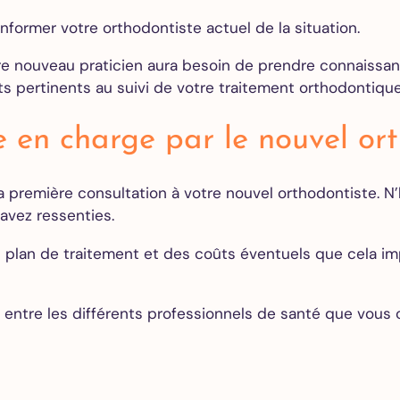
Extraction
informer votre orthodontiste actuel de la situation.
des dents
de
tre nouveau praticien aura besoin de prendre connaissanc
sagesse
s pertinents au suivi de votre traitement orthodontiqu
Greffe de
gencive
 en charge par le nouvel ort
All on 4
All on 6
All on 8
a première consultation à votre nouvel orthodontiste. N’hé
avez ressenties.
Orthodontie
u plan de traitement et des coûts éventuels que cela impl
Adultes
Alignements
des dents
 entre les différents professionnels de santé que vous 
Invisalign
Devis
gratuit en
ligne