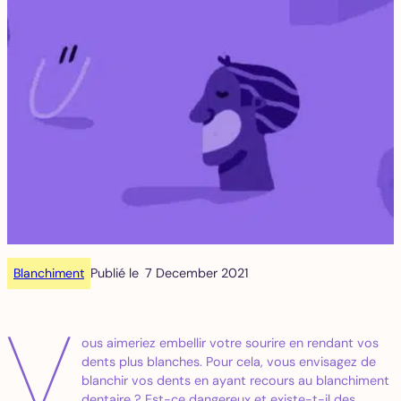
Blanchiment
Publié le
7 December 2021
V
ous aimeriez embellir votre sourire en rendant vos
dents plus blanches. Pour cela, vous envisagez de
blanchir vos dents en ayant recours au blanchiment
dentaire ? Est-ce dangereux et existe-t-il des