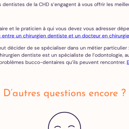
Extraction
 dentistes de la CHD s’engagent à vous offrir les meille
des dents
de
sagesse
ire et le praticien à qui vous devez vous adresser dépe
Greffe de
e entre un chirurgien dentiste et un docteur en chirurgie
gencive
All on 4
ut décider de se spécialiser dans un métier particulier 
All on 6
hirurgien dentiste est un spécialiste de l’odontologie, au
All on 8
 problèmes bucco-dentaires qu’ils peuvent rencontrer.
Orthodontie
Adultes
Alignements
D’autres questions encore ?
des dents
Invisalign
Devis
gratuit en
ligne