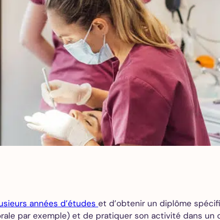
Tous
nos
soins
Détartrage et
polissage
Adultes
Détartrage et
polissage
Enfants
Détartrage
orthodontique
Traitement
parodontal
plusieurs années d’études
et d’obtenir un diplôme spécifi
Check-up
 orale par exemple) et de pratiquer son activité dans un
Traitement