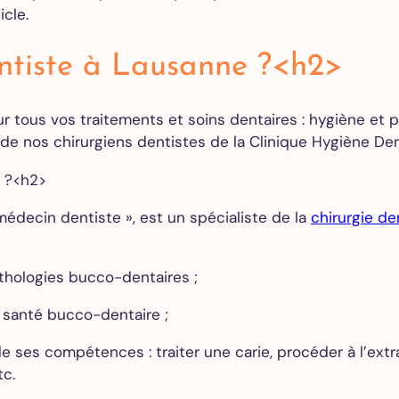
cle.
des caries
Couronne
dentaire
entiste à Lausanne ?<h2>
Gouttière
de nuit –
r tous vos traitements et soins dentaires : hygiène et 
Bruxisme
 de nos chirurgiens dentistes de la Clinique Hygiène Den
e ?<h2>
Blanchiment
dentaire
 médecin dentiste », est un spécialiste de la
chirurgie de
Facettes
dentaires
Alignement
hologies bucco-dentaires ;
des dents
 santé bucco-dentaire ;
 ses compétences : traiter une carie, procéder à l’ext
Implants
tc.
dentaires