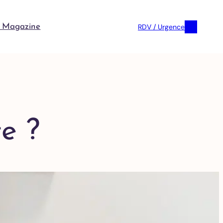
RDV / Urgence
 Magazine
te ?