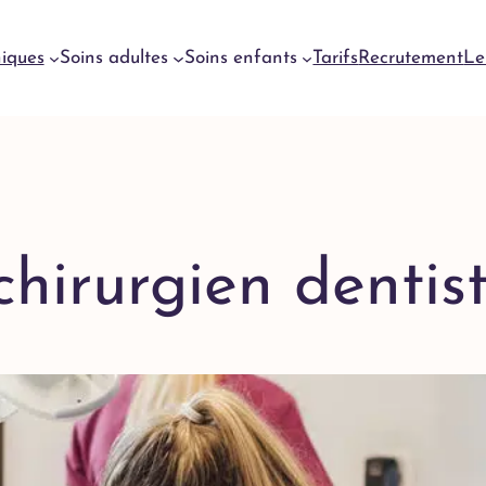
niques
Soins adultes
Soins enfants
Tarifs
Recrutement
Le
Urgences
dentaires
Genève
Urgences
chirurgien dentis
dentaires
Meyrin
Urgences
dentaires
Lausanne
Urgences
dentaires
Yverdon