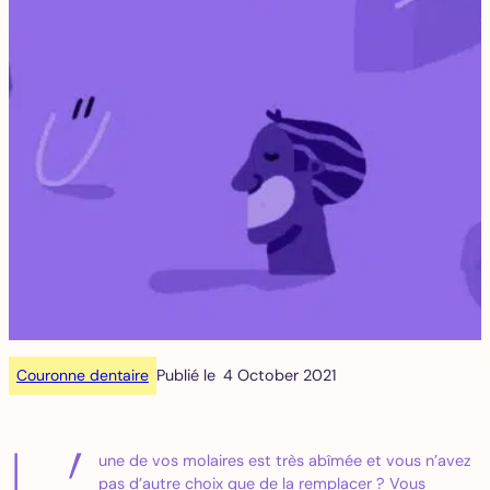
Couronne dentaire
Publié le
4 October 2021
une de vos molaires est très abîmée et vous n’avez
pas d’autre choix que de la remplacer ? Vous