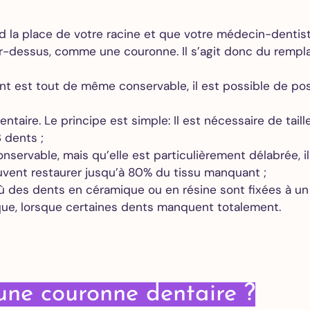
Extraction
des dents
prend la place de votre racine et que votre médecin-denti
de
r-dessus, comme une couronne. Il s’agit donc du rempla
sagesse
Greffe de
ent est tout de même conservable, il est possible de pos
gencive
All on 4
dentaire. Le principe est simple: Il est nécessaire de ta
All on 6
 dents ;
All on 8
nservable, mais qu’elle est particulièrement délabrée, i
vent restaurer jusqu’à 80% du tissu manquant ;
Orthodontie
r où des dents en céramique ou en résine sont fixées à 
Adultes
ique, lorsque certaines dents manquent totalement.
Alignements
des dents
Invisalign
Devis
gratuit en
une couronne dentaire ?
ligne