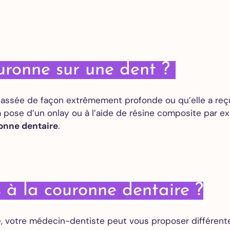
des caries
Couronne
dentaire
Gouttière
de nuit –
uronne sur une dent ?
Bruxisme
 cassée de façon extrêmement profonde ou qu’elle a re
Blanchiment
la pose d’un onlay ou à l’aide de résine composite par e
dentaire
ronne dentaire
.
Facettes
dentaires
Alignement
des dents
s à la couronne dentaire ?
Implants
, votre médecin-dentiste peut vous proposer différentes
dentaires