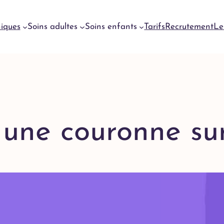
niques
Soins adultes
Soins enfants
Tarifs
Recrutement
Le
Urgences
dentaires
Genève
Urgences
 une couronne su
dentaires
Meyrin
Urgences
dentaires
Lausanne
Urgences
dentaires
Yverdon