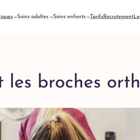
niques
Soins adultes
Soins enfants
Tarifs
Recrutement
Le
Urgences
dentaires
Genève
Urgences
 les broches ort
dentaires
Meyrin
Urgences
dentaires
Lausanne
Urgences
dentaires
Yverdon