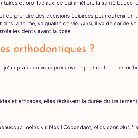
aires et oro-faciaux, ce qui améliore la santé bucco-de
des caries
Couronne
t de prendre des décisions éclairées pour obtenir un t
dentaire
ainsi à terme, sa qualité de vie. Ainsi, il va de soi de 
Gouttière
ettoie les dents avant la pose.
de nuit –
Bruxisme
hes orthodontiques ?
Blanchiment
le qu’un praticien vous prescrive le port de broches ort
dentaire
Facettes
dentaires
Alignement
des dents
des et efficaces, elles réduisent la durée du traitement
Implants
 beaucoup moins visibles ! Cependant, elles sont plus fra
dentaires