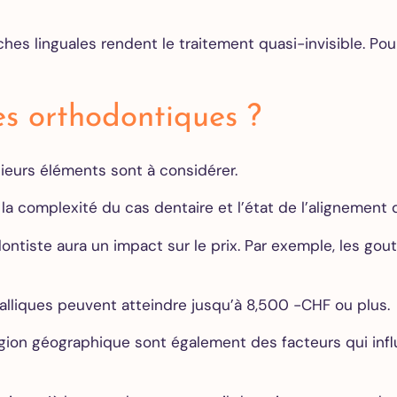
Extraction
des dents
es linguales rendent le traitement quasi-invisible. Pour
de
sagesse
Greffe de
gencive
s orthodontiques ?
All on 4
All on 6
ieurs éléments sont à considérer.
All on 8
la complexité du cas dentaire et l’état de l’alignement
Orthodontie
tiste aura un impact sur le prix. Par exemple, les gou
Adultes
Alignements
des dents
talliques peuvent atteindre jusqu’à 8,500 -CHF ou plus.
Invisalign
région géographique sont également des facteurs qui infl
Devis
gratuit en
ligne