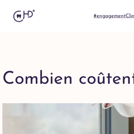
#engagement
Cli
Combien coûtent