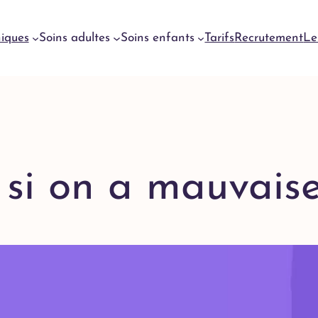
niques
Soins adultes
Soins enfants
Tarifs
Recrutement
Le
Urgences
dentaires
Genève
Urgences
si on a mauvaise
dentaires
Meyrin
Urgences
dentaires
Lausanne
Urgences
dentaires
Yverdon