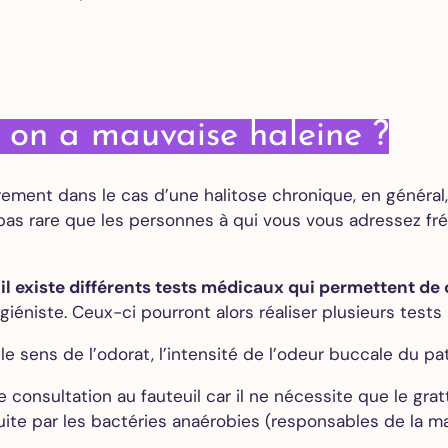
des caries
Couronne
dentaire
Gouttière
de nuit –
i on a mauvaise haleine ?
Bruxisme
èrement dans le cas d’une halitose chronique, en généra
Blanchiment
st pas rare que les personnes à qui vous vous adressez
dentaire
Facettes
dentaires
,
il existe différents tests médicaux qui permettent de
Alignement
niste. Ceux-ci pourront alors réaliser plusieurs tests p
des dents
le sens de l’odorat, l’intensité de l’odeur buccale du pat
 consultation au fauteuil car il ne nécessite que le gra
Implants
ite par les bactéries anaérobies (responsables de la ma
dentaires