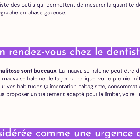
Extraction
existe des outils qui permettent de mesurer la quantité 
des dents
graphe en phase gazeuse.
de
sagesse
Greffe de
gencive
All on 4
n rendez-vous chez le dentist
All on 6
All on 8
’halitose sont buccaux
. La mauvaise haleine peut être 
mauvaise haleine de façon chronique, votre premier réf
Orthodontie
ur vos habitudes (alimentation, tabagisme, consommatio
Adultes
s proposer un traitement adapté pour la limiter, voire l’é
Alignements
des dents
Invisalign
Devis
gratuit en
onsidérée comme une urgence 
ligne