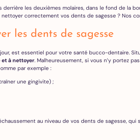
des caries
 derrière les deuxièmes molaires, dans le fond de la bouch
Couronne
 nettoyer correctement vos dents de sagesse ? Nos cons
dentaire
Gouttière
er les dents de sagesse
de nuit –
Bruxisme
 jour, est essentiel pour votre santé bucco-dentaire. Si
 et à nettoyer
. Malheureusement, si vous n’y portez pas 
Blanchiment
comme par exemple :
dentaire
Facettes
îner une gingivite) ;
dentaires
Alignement
des dents
aussement au niveau de vos dents de sagesse, qui s’é
Implants
dentaires