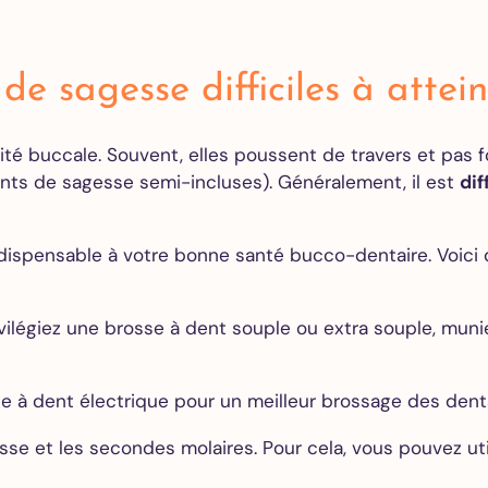
Extraction
des dents
de
e sagesse difficiles à attein
sagesse
Greffe de
gencive
té buccale. Souvent, elles poussent de travers et pas 
All on 4
dents de sagesse semi-incluses). Généralement, il est
dif
All on 6
All on 8
ndispensable à votre bonne santé bucco-dentaire. Voici
Orthodontie
Adultes
légiez une brosse à dent souple ou extra souple, munie 
Alignements
des dents
Invisalign
 dent électrique pour un meilleur brossage des dents,
Devis
 et les secondes molaires. Pour cela, vous pouvez util
gratuit en
ligne