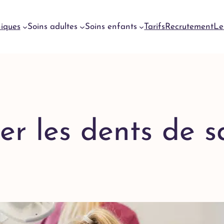
niques
Soins adultes
Soins enfants
Tarifs
Recrutement
Le
Urgences
dentaires
Genève
Urgences
 les dents de sag
dentaires
Meyrin
Urgences
dentaires
Lausanne
Urgences
dentaires
Yverdon