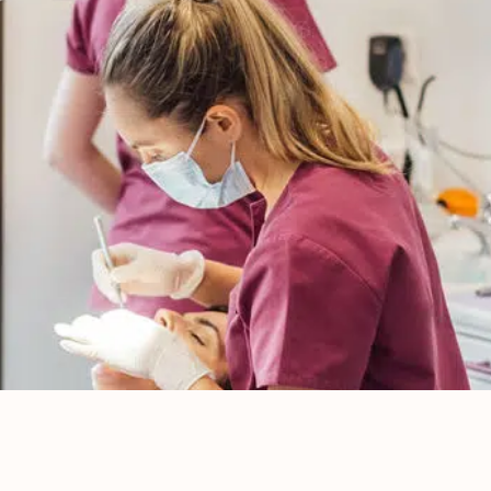
Tous
nos
soins
Détartrage et
polissage
Adultes
Détartrage et
polissage
Enfants
Détartrage
orthodontique
Traitement
parodontal
Check-up
Traitement