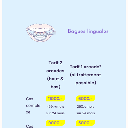
Bagues linguales
Tarif 2
Tarif 1 arcade*
arcades
(si traitement
(haut &
possible)
bas)
11000.-
6000.-
Cas
comple
459.-/mois
250.-/mois
xe
sur 24 mois
sur 24 mois
9000.-
5000.-
Cas