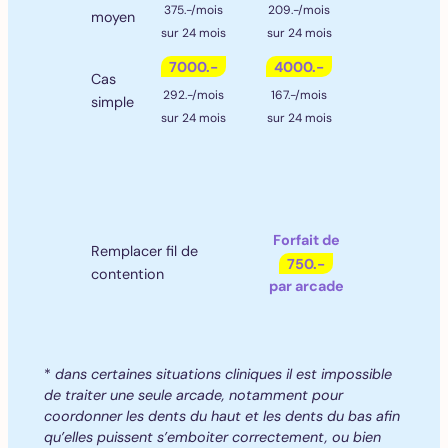
375.-/mois
209.-/mois
moyen
sur 24 mois
sur 24 mois
7000.-
4000.-
Cas
292.-/mois
167.-/mois
simple
sur 24 mois
sur 24 mois
Forfait de
Remplacer fil de
750.-
contention
par arcade
*
dans certaines situations cliniques il est impossible
de traiter une seule arcade, notamment pour
coordonner les dents du haut et les dents du bas afin
qu’elles puissent s’emboiter correctement, ou bien