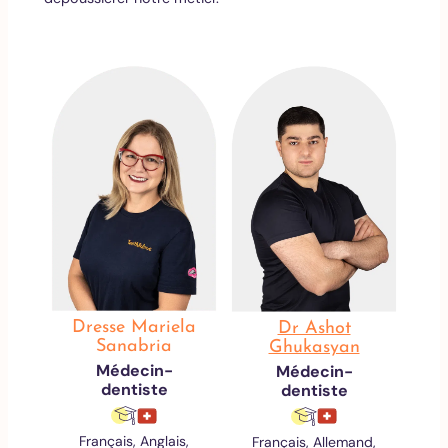
Dr
Dresse Mariela
Dr Ashot
Sanabria
Ghukasyan
Médecin-
Médecin-
dentiste
dentiste
F
Français, Anglais,
Français, Allemand,