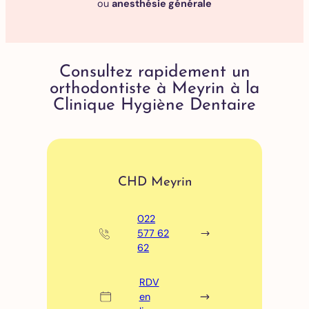
ou
anesthésie générale
Consultez rapidement un
orthodontiste à Meyrin à la
Clinique Hygiène Dentaire
CHD Meyrin
022
577 62
62
RDV
en