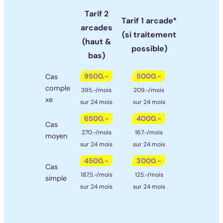
Tarif 2
Tarif 1 arcade*
arcades
(si traitement
(haut &
possible)
bas)
9500.-
5000.-
Cas
comple
395.-/mois
209.-/mois
xe
sur 24 mois
sur 24 mois
6500.-
4000.-
Cas
270.-/mois
167.-/mois
moyen
sur 24 mois
sur 24 mois
4500.-
3000.-
Cas
187,5.-/mois
125.-/mois
simple
sur 24 mois
sur 24 mois