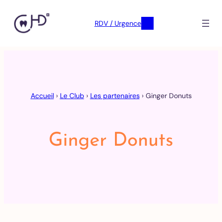
RDV / Urgence
Skip
to
content
Accueil
›
Le Club
›
Les partenaires
›
Ginger Donuts
Ginger Donuts